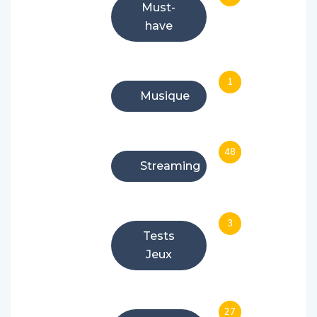
Must-
have
1
Musique
48
Streaming
3
Tests
Jeux
27