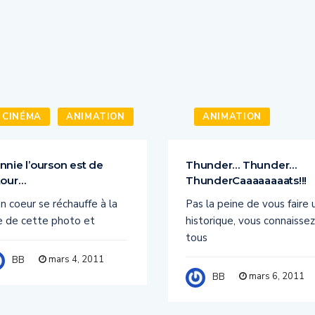
CINÉMA
ANIMATION
ANIMATION
nnie l’ourson est de
Thunder… Thunder…
tour…
ThunderCaaaaaaaats!!!
 coeur se réchauffe à la
Pas la peine de vous faire 
e de cette photo et
historique, vous connaissez
tous
mars 4, 2011
BB
mars 6, 2011
BB