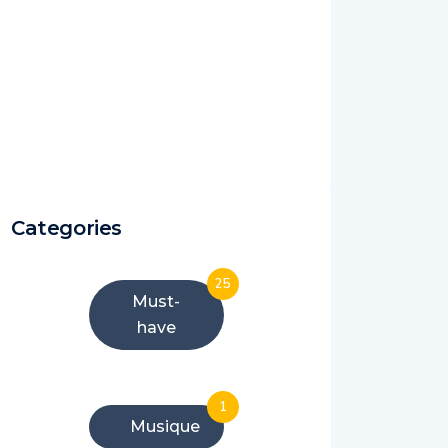
Categories
25
Must-
have
1
Musique