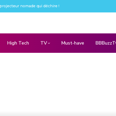
projecteur nomade qui déchire !
High Tech
TV
Must-have
BBBuzzT