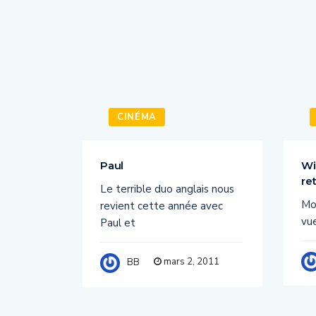
CINÉMA
f the
Paul
Wi
re
Le terrible duo anglais nous
s’est
Mon
revient cette année avec
s, la
vu
Paul et
mars 2, 2011
BB
2011