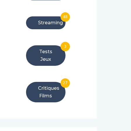
48
Streaming
3
Tests
Jeux
27
Critiques
Films