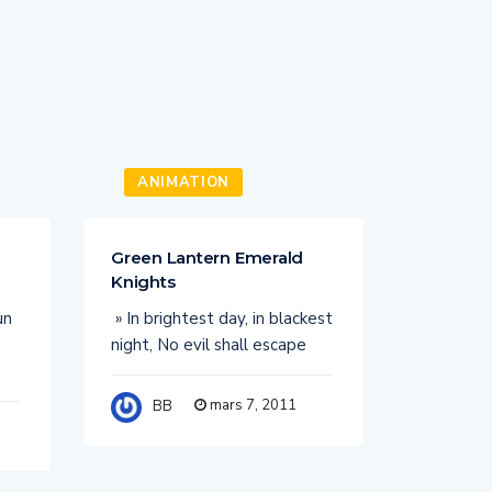
ANIMATION
TV
Green Lantern Emerald
Spartac
Knights
arena
un
» In brightest day, in blackest
Il y a qu
night, No evil shall escape
achevé au
série
mars 7, 2011
BB
BB