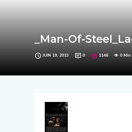
_Man-Of-Steel_La
JUIN 19, 2013
0
1146
0 Min