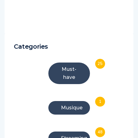
Categories
25
Must-
have
1
Musique
48