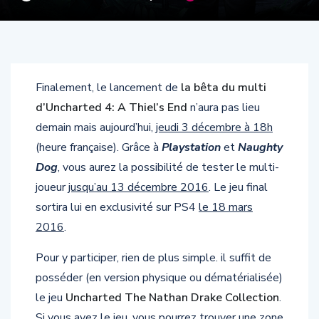
Finalement, le lancement de
la bêta du multi
d’Uncharted 4: A Thiel’s End
n’aura pas lieu
demain mais aujourd’hui,
jeudi 3 décembre à 18h
(heure française). Grâce à
Playstation
et
Naughty
Dog
, vous aurez la possibilité de tester le multi-
joueur
jusqu’au 13 décembre 2016
. Le jeu final
sortira lui en exclusivité sur PS4
le 18 mars
2016
.
Pour y participer, rien de plus simple. il suffit de
posséder (en version physique ou dématérialisée)
le jeu
Uncharted The Nathan Drake Collection
.
Si vous avez le jeu, vous pourrez trouver une zone