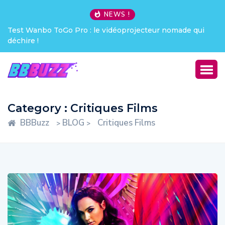
NEWS !
Creative Pebble X : j’ai été choqué !
Category : Critiques Films
BBBuzz
BLOG
Critiques Films
>
>