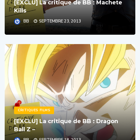
Kills
BB
SEPTEMBRE 23, 2013
CRITIQUES FILMS
[EXCLU] La critique de BB : Dragon
Ball Z –
BB
SEPTEMBRE 18, 2013