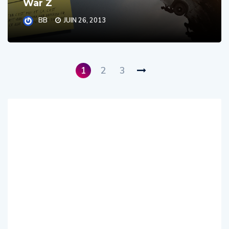
BB
JUIN 26, 2013
1
2
3