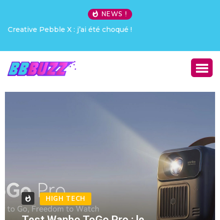
NEWS !
Creative Pebble X : j’ai été choqué !
HIGH TECH
Test Wanbo ToGo Pro : le