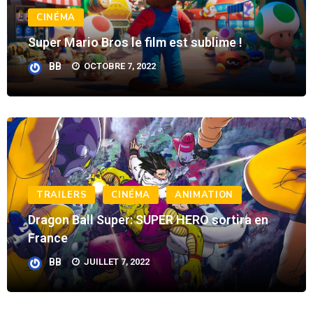
CINÉMA
Super Mario Bros le film est sublime !
BB
OCTOBRE 7, 2022
TRAILERS
CINÉMA
ANIMATION
Dragon Ball Super: SUPER HERO sortira en
France
BB
JUILLET 7, 2022