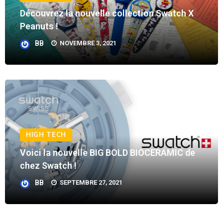
Découvrez la nouvelle collection Swatch X
Peanuts !
BB
NOVEMBRE 3, 2021
HIGH TECH
Voici la nouvelle BIG BOLD BIOCERAMIC de
chez Swatch !
BB
SEPTEMBRE 27, 2021