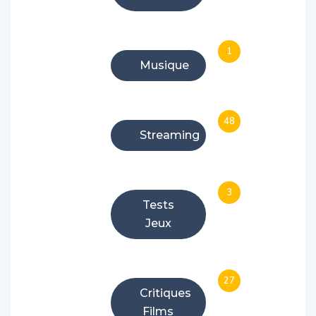
1
Musique
48
Streaming
3
Tests
Jeux
27
Critiques
Films