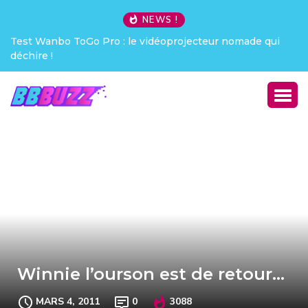
NEWS !
Test Wanbo ToGo Pro : le vidéoprojecteur nomade qui
déchire !
Winnie l’ourson est de retour…
MARS 4, 2011
0
3088