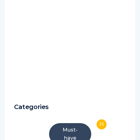
Categories
25
Must-
have