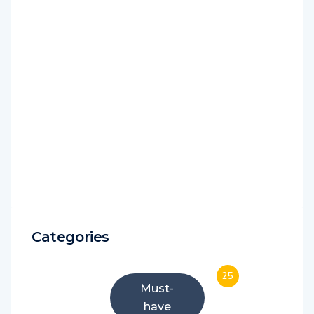
Categories
25
Must-
have