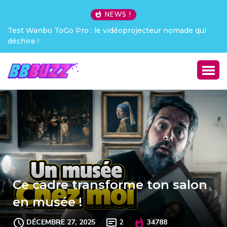
NEWS !
Test Wanbo ToGo Pro : le vidéoprojecteur nomade qui
Crea
déchire !
Ce cadre transforme ton salon
en musée !
DÉCEMBRE 27, 2025
2
34788