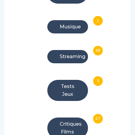
1
Musique
48
Streaming
3
Tests
Jeux
27
Critiques
Films