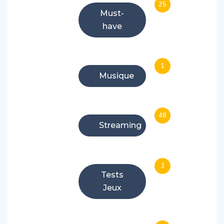
25
Must-
have
1
Musique
48
Streaming
3
Tests
Jeux