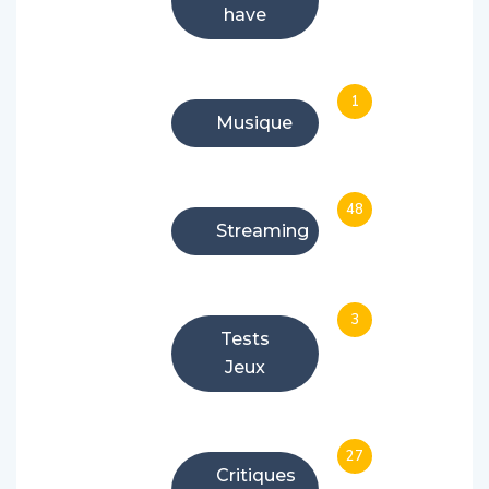
have
1
Musique
48
Streaming
3
Tests
Jeux
27
Critiques