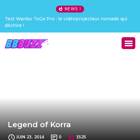
NEWS !
Test Wanbo ToGo Pro : le vidéoprojecteur nomade qui
déchire !
Legend of Korra
JUIN 23, 2014
0
1525