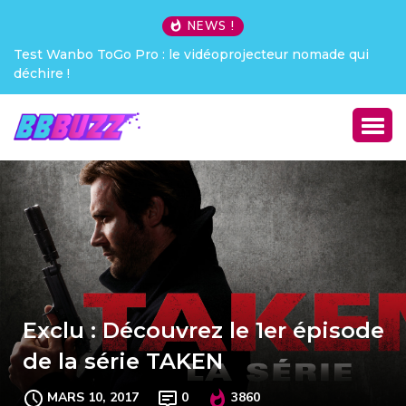
NEWS !
i
Creative Pebble X : j’ai été choqué !
Exclu : Découvrez le 1er épisode
de la série TAKEN
MARS 10, 2017
0
3860