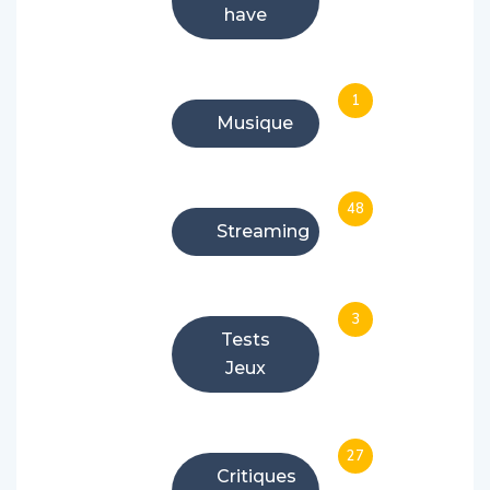
have
1
Musique
48
Streaming
3
Tests
Jeux
27
Critiques