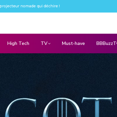
été choqué !
High Tech
TV
Must-have
BBBuzzT