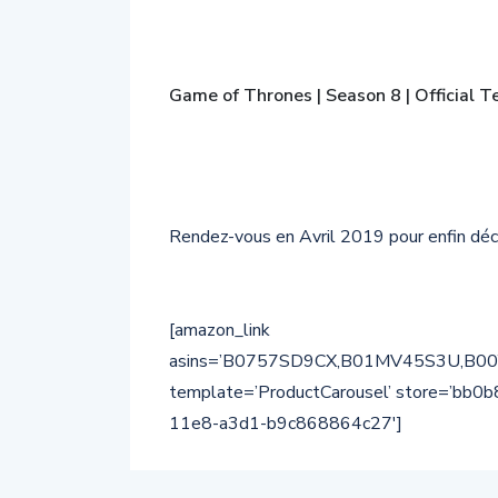
Game of Thrones | Season 8 | Official 
Rendez-vous en Avril 2019 pour enfin déc
[amazon_link
asins=’B0757SD9CX,B01MV45S3U,B
template=’ProductCarousel’ store=’bb0b
11e8-a3d1-b9c868864c27′]