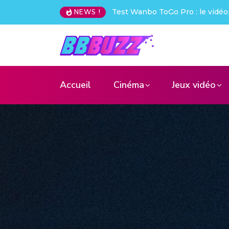
 vidéoprojecteur nomade qui déchire !
Creative Pebble X : j’ai 
NEWS !
Accueil
Cinéma
Jeux vidéo