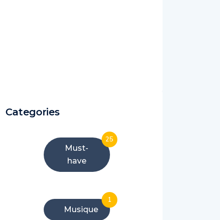
Categories
25
Must-
have
1
Musique