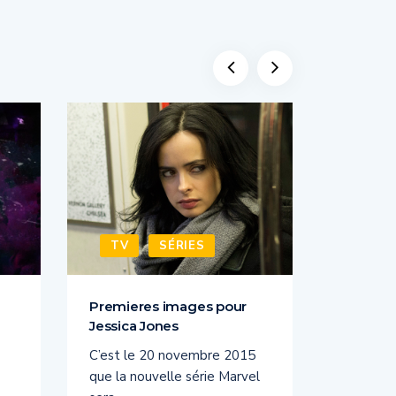
TV
SÉRIES
TV
Premieres images pour
Des teas
Jessica Jones
Jones
C’est le 20 novembre 2015
A un peu
que la nouvelle série Marvel
sortie, la