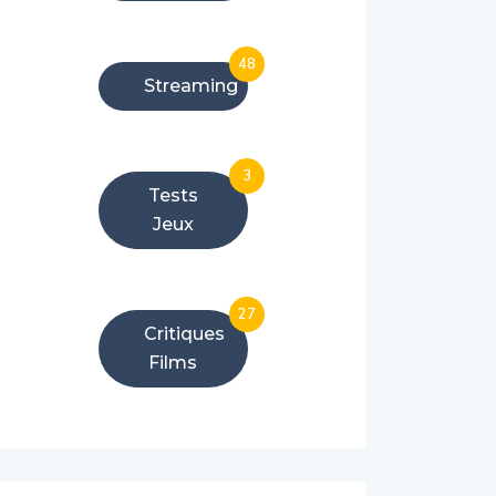
48
Streaming
3
Tests
Jeux
27
Critiques
HFH5IA’
Films