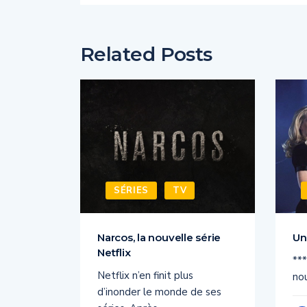
Related Posts
SÉRIES
TV
essica
Narcos, la nouvelle série
Un
Netflix
***
ois de sa
Netflix n’en finit plus
nou
d’inonder le monde de ses