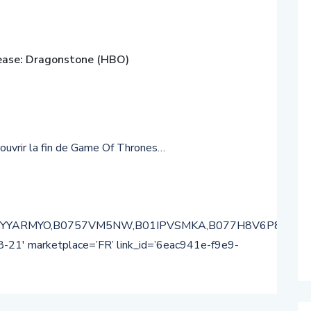
Tease: Dragonstone (HBO)
ouvrir la fin de Game Of Thrones…
00YYARMYO,B0757VM5NW,B01IPVSMKA,B077H8V6P8,B008
8-21′ marketplace=’FR’ link_id=’6eac941e-f9e9-