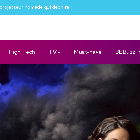
bble X : j’ai été choqué !
High Tech
TV
Must-have
BBBuzzT