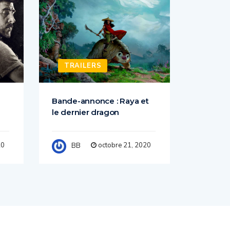
TRAILERS
TRAI
Bande-annonce : Raya et
Wonder
le dernier dragon
Bande-A
Comic
20
octobre 21, 2020
BB
BB