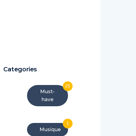
Categories
25
Must-
have
1
Musique