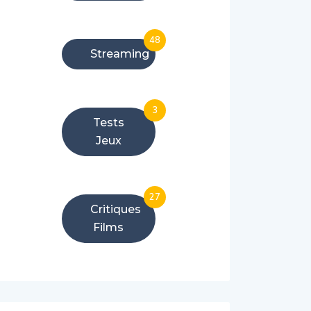
48
Streaming
3
Tests
Jeux
27
Critiques
Films