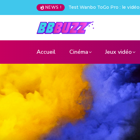
ToGo Pro : le vidéoprojecteur nomade qui déchire !
Creative Pe
NEWS !
Accueil
Cinéma
Jeux vidéo