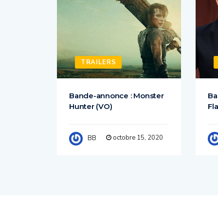
TRAILERS
84 –
Bande-annonce : Monster
Ba
icielle
Hunter (VO)
Fl
octobre 15, 2020
BB
 7, 2020