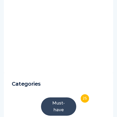
Categories
25
Must-
have