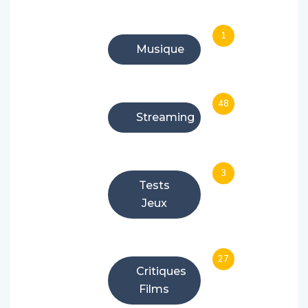
1
Musique
48
Streaming
3
Tests
Jeux
27
Critiques
Films