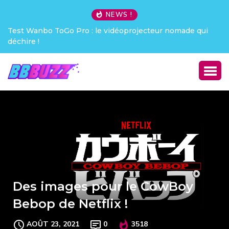
NEWS !
Test Wanbo ToGo Pro : le vidéoprojecteur nomade qui
Crea
déchire !
Des images pour le CowBoy
Bebop de Netflix !
AOÛT 23, 2021
0
3518