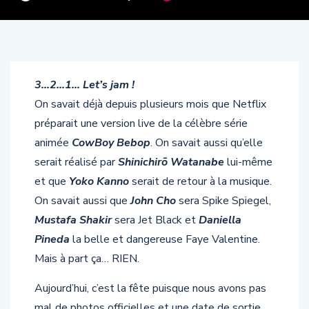
3…2…1… Let’s jam !
On savait déjà depuis plusieurs mois que Netflix
préparait une version live de la célèbre série
animée
CowBoy Bebop
. On savait aussi qu’elle
serait réalisé par
Shinichirō Watanabe
lui-même
et que
Yoko Kanno
serait de retour à la musique.
On savait aussi que
John Cho
sera Spike Spiegel,
Mustafa Shakir
sera Jet Black et
Daniella
Pineda
la belle et dangereuse Faye Valentine.
Mais à part ça… RIEN.
Aujourd’hui, c’est la fête puisque nous avons pas
mal de photos officielles et une date de sortie