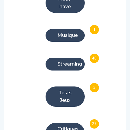
have
1
Musique
48
Streaming
3
Tests
Jeux
27
Critiques