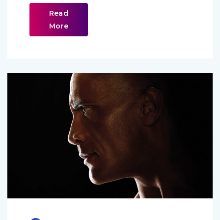
Read
More
BB
Comments (
0
)
Juin 8, 2022