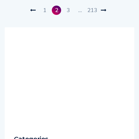
1
2
3
…
213
Categories