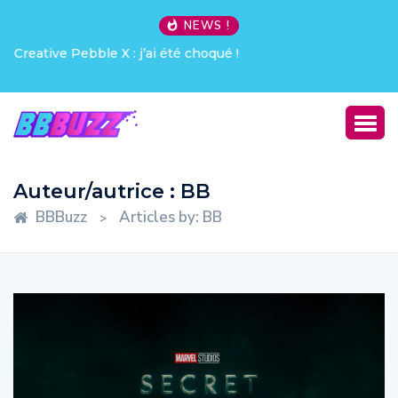
NEWS !
Creative Pebble X : j’ai été choqué !
Auteur/autrice :
BB
BBBuzz
Articles by: BB
>