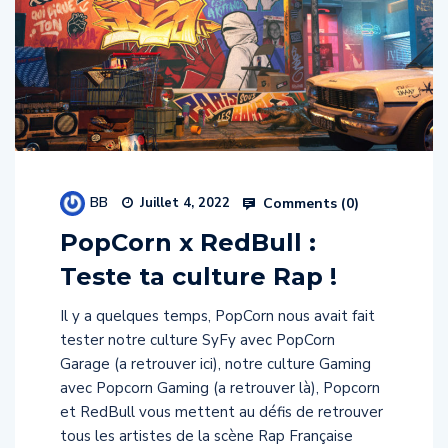
BB
Comments (
0
)
Juillet 4, 2022
PopCorn x RedBull :
Teste ta culture Rap !
Il y a quelques temps, PopCorn nous avait fait
tester notre culture SyFy avec PopCorn
Garage (a retrouver ici), notre culture Gaming
avec Popcorn Gaming (a retrouver là), Popcorn
et RedBull vous mettent au défis de retrouver
tous les artistes de la scène Rap Française
dans ce PopCorn Rap ! Arriverez-vous à