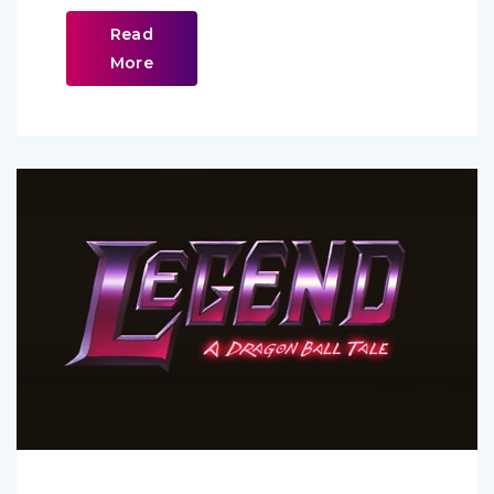
Read
More
BB
Comments (
0
)
Juillet 7, 2022