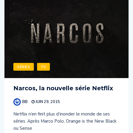
SÉRIES
TV
Narcos, la nouvelle série Netflix
BB
JUIN 29, 2015
Netflix n’en finit plus d’inonder le monde de ses
séries. Après Marco Polo, Orange is the New Black
ou Sense