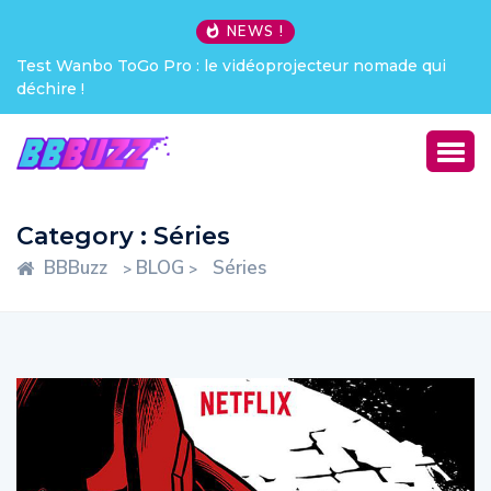
NEWS !
Creative Pebble X : j’ai été choqué !
Category : Séries
BBBuzz
BLOG
Séries
>
>