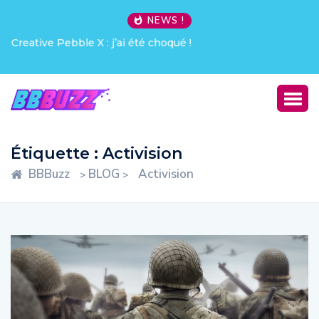
NEWS !
Creative Pebble X : j’ai été choqué !
Étiquette :
Activision
BBBuzz
BLOG
Activision
>
>