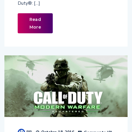
Read
More
BB
Comments (
0
)
Octobre 18, 2016