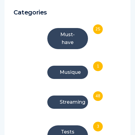
Categories
25
Must-
have
1
Musique
48
Streaming
3
Tests