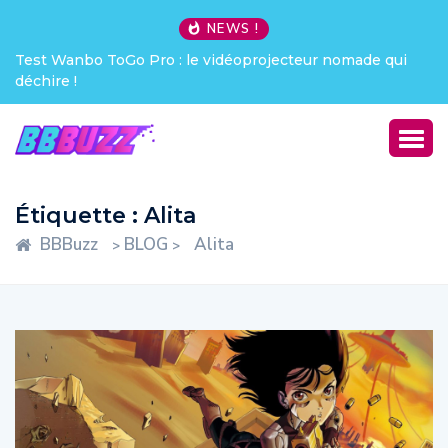
NEWS !
Test Wanbo ToGo Pro : le vidéoprojecteur nomade qui
déchire !
Étiquette :
Alita
BBBuzz
BLOG
Alita
>
>