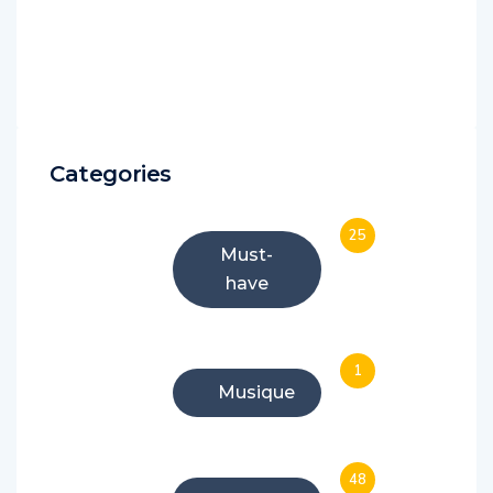
Categories
25
Must-
have
1
Musique
48