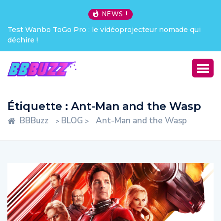
NEWS !
Test Wanbo ToGo Pro : le vidéoprojecteur nomade qui
déchire !
Étiquette :
Ant-Man and the Wasp
BBBuzz
BLOG
Ant-Man and the Wasp
>
>