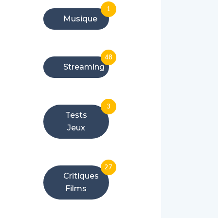
1
Musique
48
Streaming
3
Tests
Jeux
27
Critiques
Films