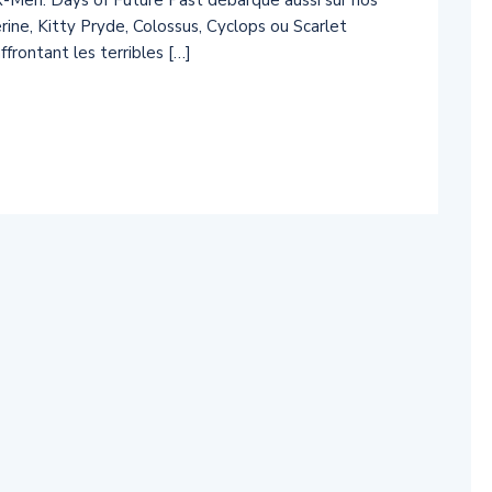
 X-Men: Days of Future Past débarque aussi sur nos
rine, Kitty Pryde, Colossus, Cyclops ou Scarlet
frontant les terribles […]