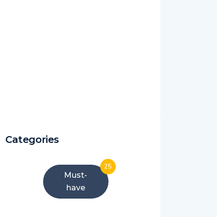
Categories
25
Must-
have