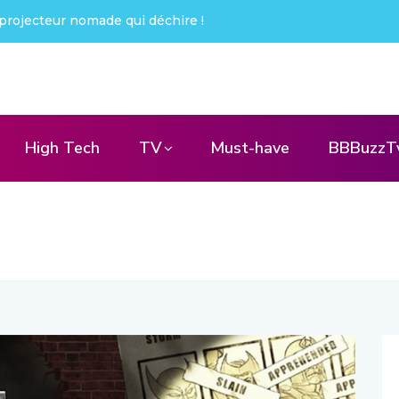
projecteur nomade qui déchire !
High Tech
TV
Must-have
BBBuzzT