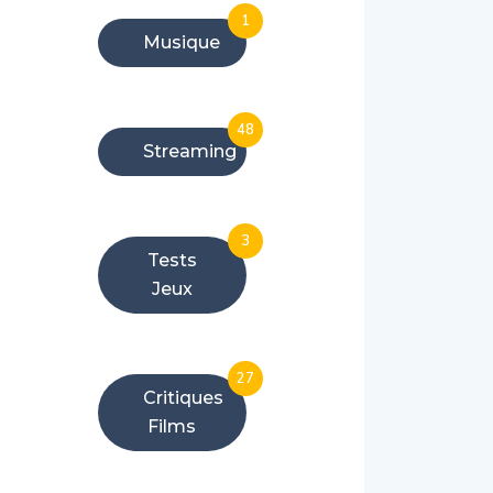
1
Musique
48
Streaming
3
Tests
Jeux
27
Critiques
Films