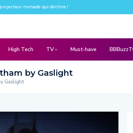
projecteur nomade qui déchire !
High Tech
TV
Must-have
BBBuzzT
tham by Gaslight
y Gaslight