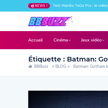
Test Wanbo ToGo Pro : le vidéo
NEWS !
Accueil
Cinéma
Jeux vidéo
Étiquette :
Batman: Go
BBBuzz
>
BLOG
>
Batman: Gotham b