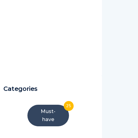
Categories
25
Must-
have