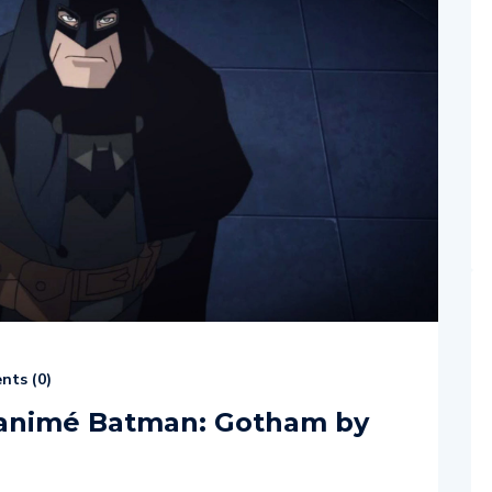
ts (
0
)
l’animé Batman: Gotham by