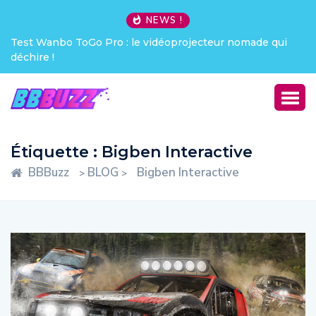
NEWS !
Test Wanbo ToGo Pro : le vidéoprojecteur nomade qui
déchire !
Étiquette :
Bigben Interactive
BBBuzz
BLOG
Bigben Interactive
>
>