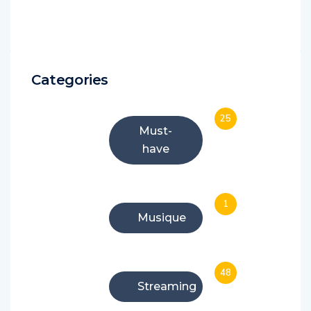
Categories
25
Must-
have
1
Musique
48
Streaming