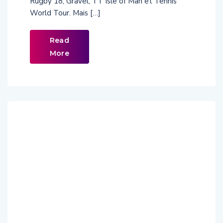
Rugby 18, Gravel, TT Isle of Man et Tennis
World Tour. Mais […]
Read
More