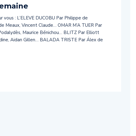
semaine
ur vous : L’ELEVE DUCOBU Par Philippe de
e de Meaux, Vincent Claude… OMAR M’A TUER Par
Podalydès, Maurice Bénichou… BLITZ Par Elliott
idine, Aidan Gillen… BALADA TRISTE Par Álex de