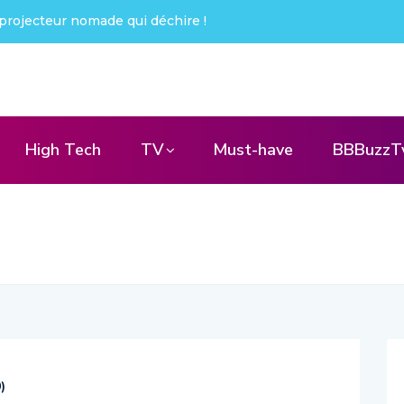
projecteur nomade qui déchire !
High Tech
TV
Must-have
BBBuzzT
0
)