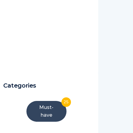
Categories
25
Must-
have