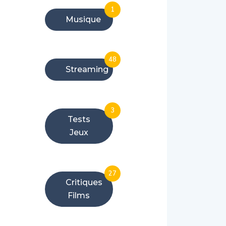
1
Musique
48
Streaming
3
Tests
Jeux
27
Critiques
Films