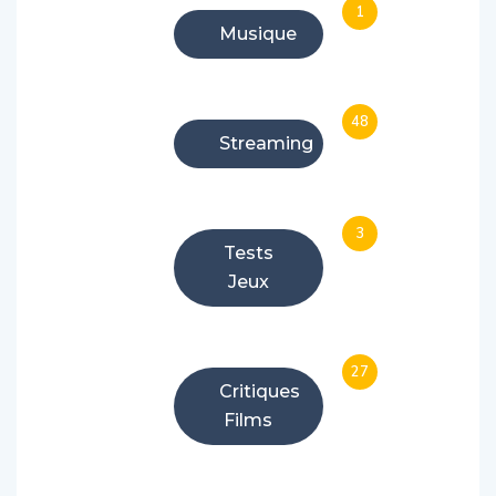
1
Musique
48
Streaming
3
Tests
Jeux
27
Critiques
Films