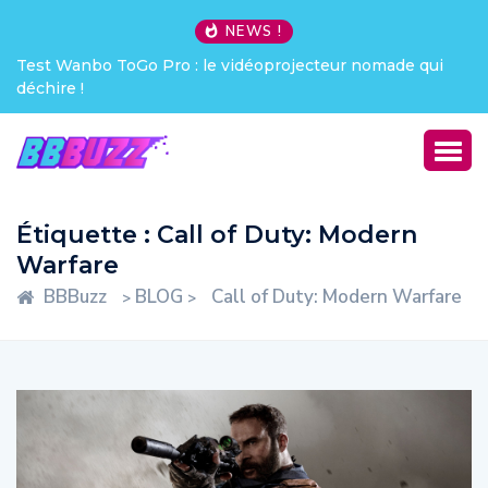
NEWS !
Test Wanbo ToGo Pro : le vidéoprojecteur nomade qui
déchire !
Étiquette :
Call of Duty: Modern
Warfare
BBBuzz
BLOG
Call of Duty: Modern Warfare
>
>