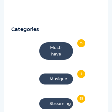
Categories
25
Must-
have
1
Musique
48
Streaming