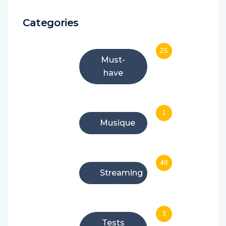
Categories
25
Must-
have
1
Musique
48
Streaming
3
Tests