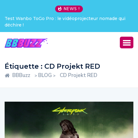
NEWS !
Test Wanbo ToGo Pro : le vidéoprojecteur nomade qui
déchire !
Étiquette :
CD Projekt RED
BBBuzz
BLOG
CD Projekt RED
>
>