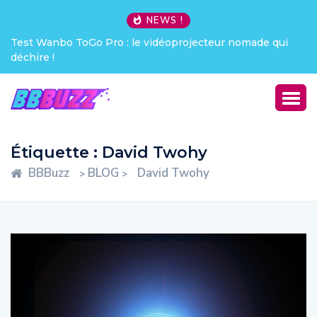
NEWS !
Test Wanbo ToGo Pro : le vidéoprojecteur nomade qui
déchire !
Étiquette :
David Twohy
BBBuzz
BLOG
David Twohy
>
>