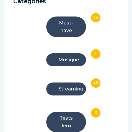
Categories
25
Must-
have
1
Musique
48
Streaming
3
Tests
Jeux