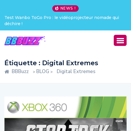
NEWS !
Test Wanbo ToGo Pro : le vidéoprojecteur nomade qui
déchire !
Étiquette :
Digital Extremes
BBBuzz
BLOG
Digital Extremes
>
>