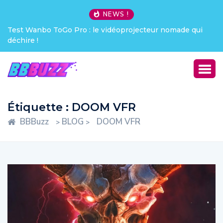
NEWS !
Test Wanbo ToGo Pro : le vidéoprojecteur nomade qui
déchire !
Étiquette :
DOOM VFR
BBBuzz
BLOG
DOOM VFR
>
>