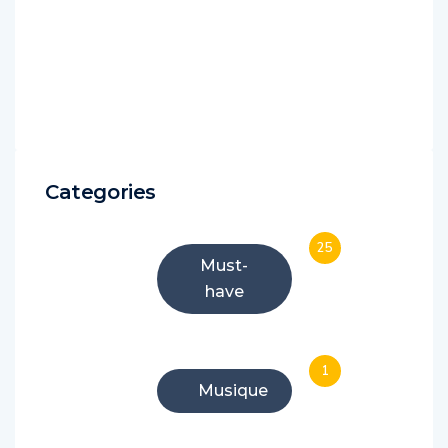
Categories
25
Must-
have
1
Musique