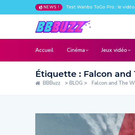
Test Wanbo ToGo Pro : le vidéo
NEWS !
Accueil
Cinéma
Jeux vidéo
Étiquette :
Falcon and 
BBBuzz
>
BLOG
>
Falcon and The Wi