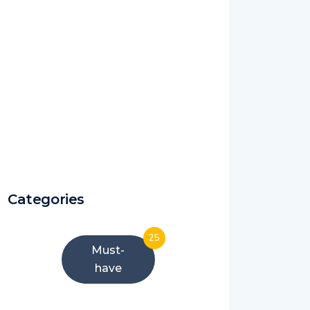
Categories
25
Must-
have