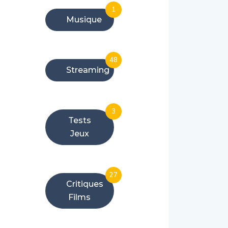
1
Musique
48
Streaming
3
Tests
Jeux
27
Critiques
Films