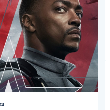
(
1
)