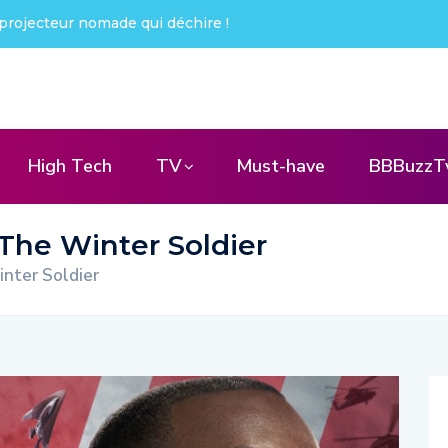
projecteur nomade qui déchire !
High Tech
TV
Must-have
BBBuzzT
The Winter Soldier
nter Soldier