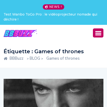
NEWS !
 nomade qui
Creative Pebble X : j’ai été choqué !
Étiquette :
Games of thrones
BBBuzz
BLOG
Games of thrones
>
>