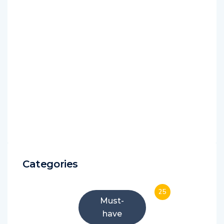
Categories
25
Must-
have