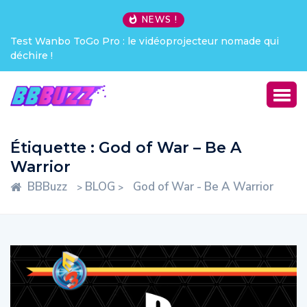
NEWS !
Test Wanbo ToGo Pro : le vidéoprojecteur nomade qui
déchire !
Étiquette :
God of War – Be A
Warrior
BBBuzz
BLOG
God of War - Be A Warrior
>
>