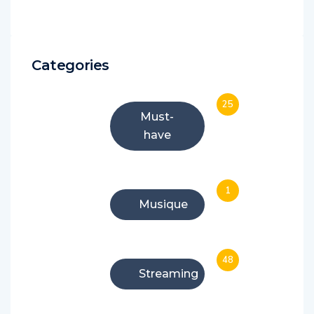
Categories
25
Must-
have
1
Musique
48
Streaming