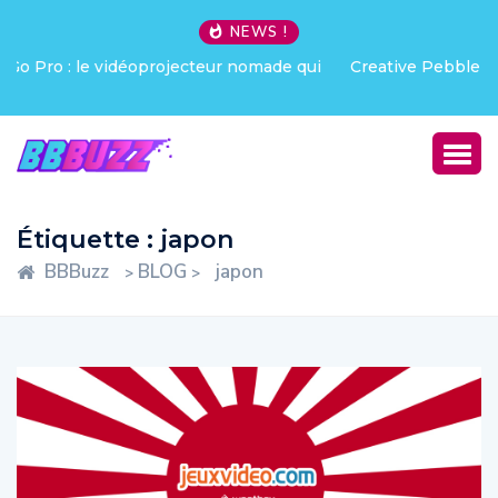
NEWS !
Creative Pebble X : j’ai été choqué !
Étiquette :
japon
BBBuzz
BLOG
japon
>
>