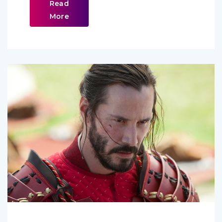
More
BB
Comments (
0
)
Octobre 28, 2013