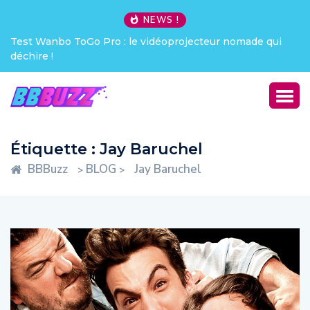
NEWS !
Test Wanbo ToGo Pro : le vidéoprojecteur nomade qui
déchire !
Étiquette :
Jay Baruchel
BBBuzz
BLOG
Jay Baruchel
>
>