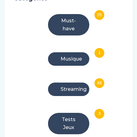
25
Must-
have
1
Musique
48
Streaming
3
Tests
Jeux