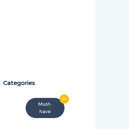
Categories
25
Must-
have