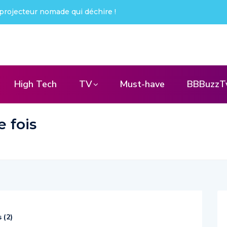
projecteur nomade qui déchire !
High Tech
TV
Must-have
BBBuzzT
 fois
 (
2
)