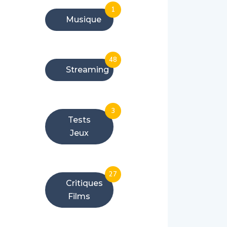
1
Musique
48
Streaming
3
Tests
Jeux
27
Critiques
Films