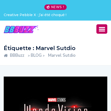
NEWS !
Creative Pebble X : j’ai été choqué !
Étiquette :
Marvel Sutdio
BBBuzz
BLOG
Marvel Sutdio
>
>