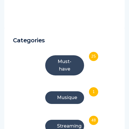
Categories
25
Must-
have
1
Musique
48
Streaming