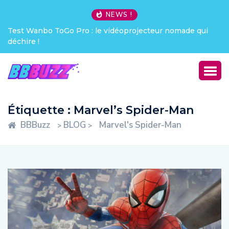
NEWS !
nomade qui
Creative Pebble X : j’ai été choqué !
Étiquette :
Marvel’s Spider-Man
BBBuzz
BLOG
Marvel's Spider-Man
>
>