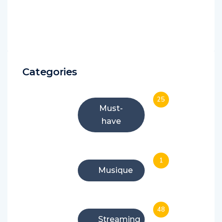
Categories
25
Must-
have
1
Musique
48
Streaming