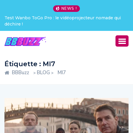
NEWS !
Test Wanbo ToGo Pro : le vidéoprojecteur nomade qui
déchire !
Étiquette :
MI7
BBBuzz
BLOG
MI7
>
>