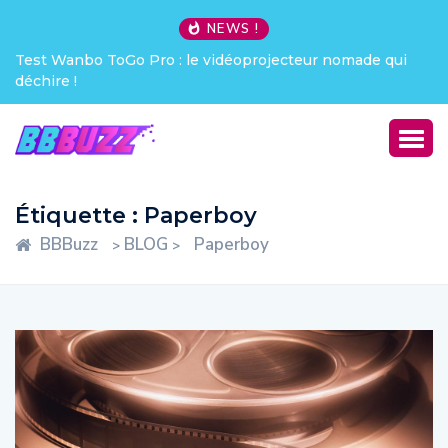
NEWS !
Test Wanbo ToGo Pro : le vidéoprojecteur nomade qui
déchire !
Étiquette :
Paperboy
BBBuzz
BLOG
Paperboy
>
>