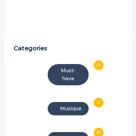
Categories
25
Must-
have
1
Musique
48