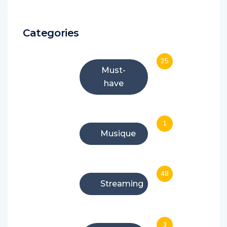
Categories
25
Must-
have
1
Musique
48
Streaming
3