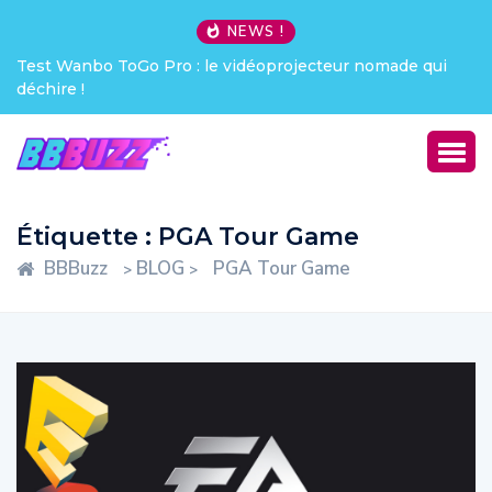
NEWS !
Test Wanbo ToGo Pro : le vidéoprojecteur nomade qui
déchire !
Étiquette :
PGA Tour Game
BBBuzz
BLOG
PGA Tour Game
>
>