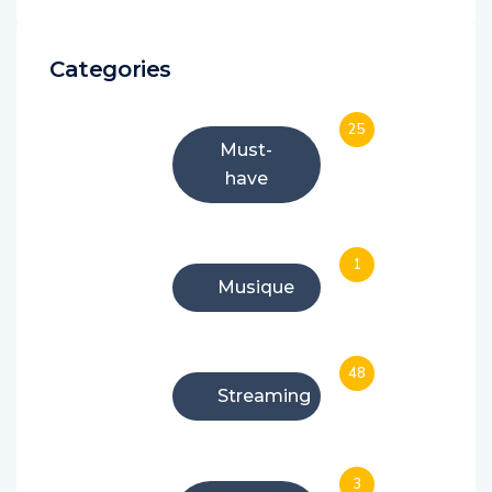
Categories
25
Must-
have
1
Musique
48
Streaming
3