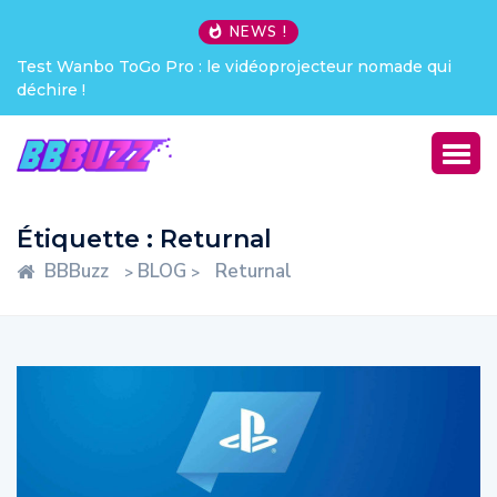
NEWS !
Test Wanbo ToGo Pro : le vidéoprojecteur nomade qui
déchire !
Étiquette :
Returnal
BBBuzz
BLOG
Returnal
>
>