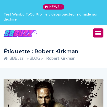
NEWS !
Test Wanbo ToGo Pro : le vidéoprojecteur nomade qui
déchire !
Étiquette :
Robert Kirkman
BBBuzz
BLOG
Robert Kirkman
>
>