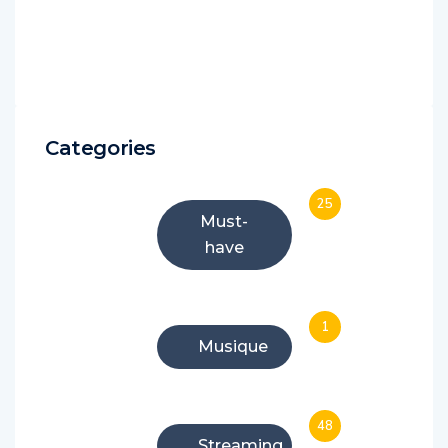
Categories
25
Must-
have
1
Musique
48
Streaming