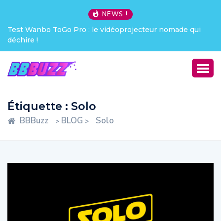
NEWS !
Test Wanbo ToGo Pro : le vidéoprojecteur nomade qui
déchire !
Étiquette :
Solo
BBBuzz
BLOG
Solo
>
>