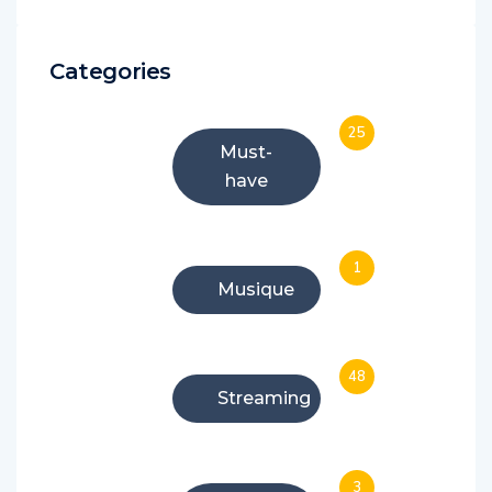
Categories
25
Must-
have
1
Musique
48
Streaming
3