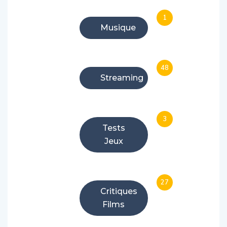
1
Musique
48
Streaming
3
Tests
Jeux
27
Critiques
Films