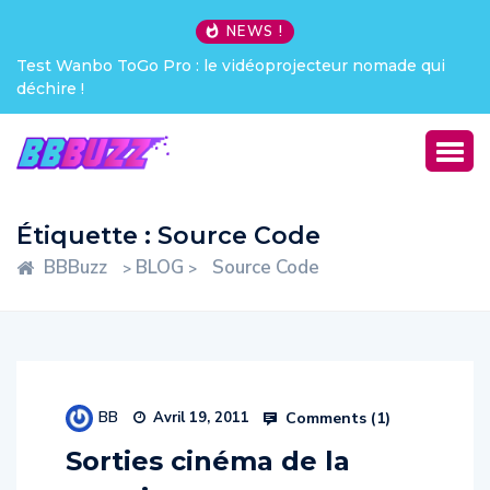
NEWS !
Test Wanbo ToGo Pro : le vidéoprojecteur nomade qui
déchire !
Étiquette :
Source Code
BBBuzz
BLOG
Source Code
>
>
BB
Comments (
1
)
Avril 19, 2011
Sorties cinéma de la