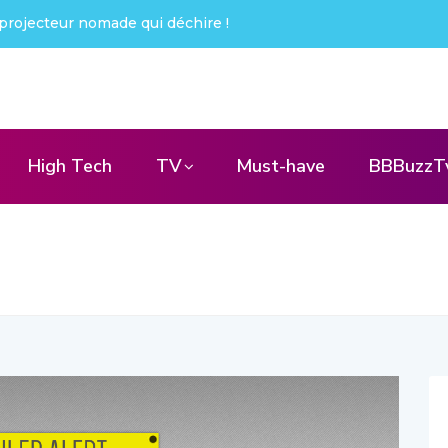
projecteur nomade qui déchire !
High Tech
TV
Must-have
BBBuzzT