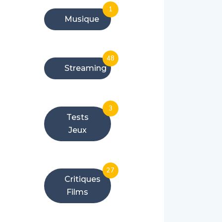
1
Musique
48
Streaming
3
Tests
Jeux
27
Critiques
Films