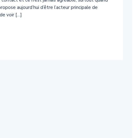
un contact et ce n’est jamais agréable, surtout quand
ropose aujourd’hui d’être l’acteur principale de
de voir […]