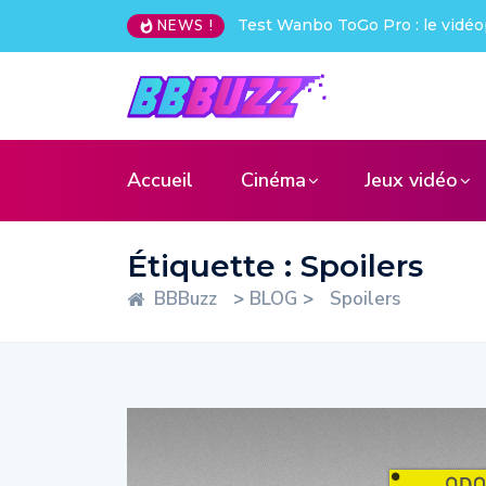
Test Wanbo ToGo Pro : le vidéo
NEWS !
Accueil
Cinéma
Jeux vidéo
Étiquette :
Spoilers
BBBuzz
>
BLOG
>
Spoilers