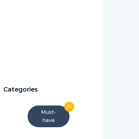
Categories
25
Must-
have