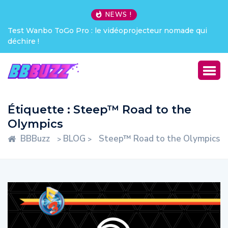
NEWS !
Test Wanbo ToGo Pro : le vidéoprojecteur nomade qui
déchire !
Étiquette :
Steep™ Road to the
Olympics
BBBuzz
BLOG
Steep™ Road to the Olympics
>
>