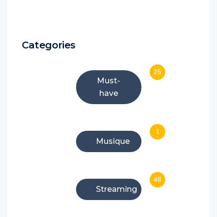
Categories
25
Must-
have
1
Musique
48
Streaming