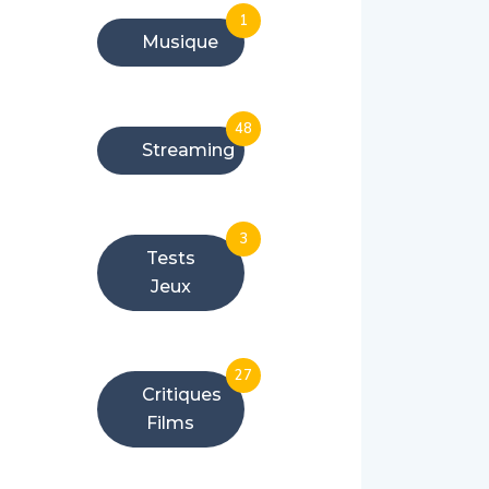
1
Musique
48
Streaming
3
Tests
Jeux
27
Critiques
Films