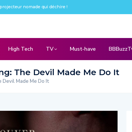
projecteur nomade qui déchire !
High Tech
TV
Must-have
BBBuzzT
ng: The Devil Made Me Do It
e Devil Made Me Do It