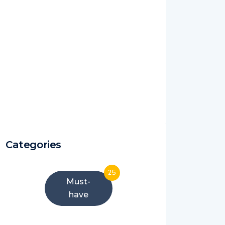
Categories
25
Must-
have