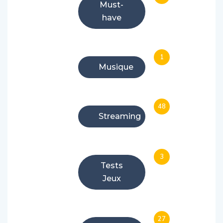
Must-
have
1
Musique
48
Streaming
3
Tests
Jeux
27