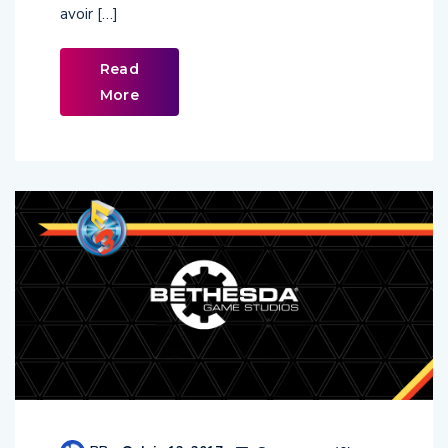
avoir […]
Read
More