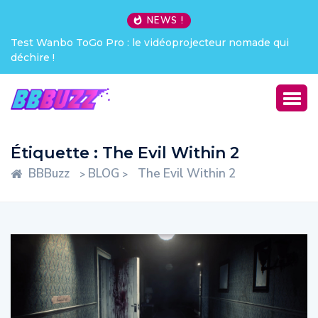
NEWS !
ecteur nomade qui
Creative Pebble X : j’ai été choqué !
Étiquette :
The Evil Within 2
BBBuzz
BLOG
The Evil Within 2
>
>