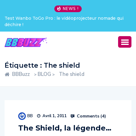
NEWS !
Test Wanbo ToGo Pro : le vidéoprojecteur nomade qui
déchire !
Étiquette :
The shield
BBBuzz
BLOG
The shield
>
>
BB
Comments (
4
)
Avril 1, 2011
The Shield, la légende…