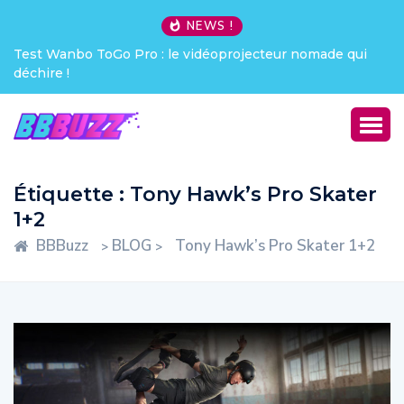
NEWS !
Test Wanbo ToGo Pro : le vidéoprojecteur nomade qui
déchire !
Étiquette :
Tony Hawk’s Pro Skater
1+2
BBBuzz
BLOG
Tony Hawk’s Pro Skater 1+2
>
>